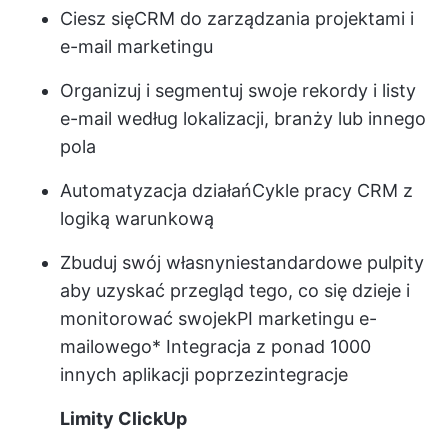
Ciesz się
CRM do zarządzania projektami
i
e-mail marketingu
Organizuj i segmentuj swoje rekordy i listy
e-mail według lokalizacji, branży lub innego
pola
Automatyzacja działań
Cykle pracy CRM
z
logiką warunkową
Zbuduj swój własny
niestandardowe pulpity
aby uzyskać przegląd tego, co się dzieje i
monitorować swoje
kPI marketingu e-
mailowego
* Integracja z ponad 1000
innych aplikacji poprzez
integracje
Limity ClickUp