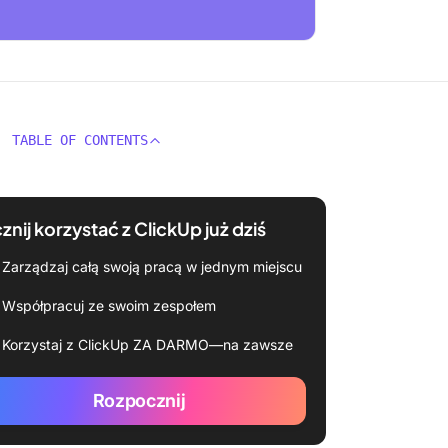
TABLE OF CONTENTS
znij korzystać z ClickUp już dziś
Zarządzaj całą swoją pracą w jednym miejscu
Współpracuj ze swoim zespołem
Korzystaj z ClickUp ZA DARMO—na zawsze
Rozpocznij