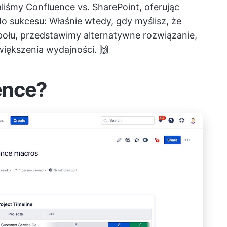
aliśmy Confluence vs. SharePoint, oferując
 do sukcesu: Właśnie wtedy, gdy myślisz, że
połu, przedstawimy alternatywne rozwiązanie,
iększenia wydajności. 🙌
ence?