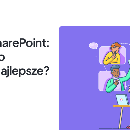
harePoint:
o
najlepsze?