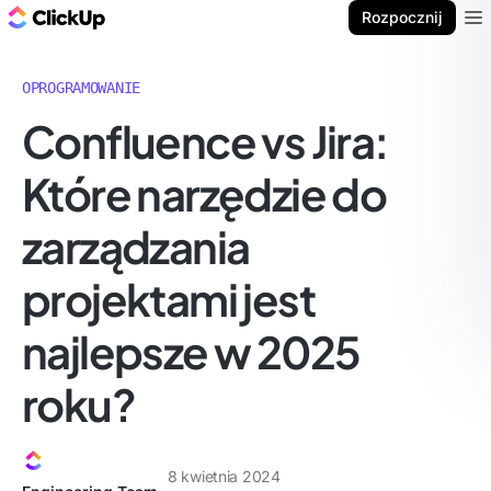
ClickUp Blog
Rozpocznij
Ope
OPROGRAMOWANIE
Confluence vs Jira:
Które narzędzie do
zarządzania
projektami jest
najlepsze w 2025
roku?
8 kwietnia 2024