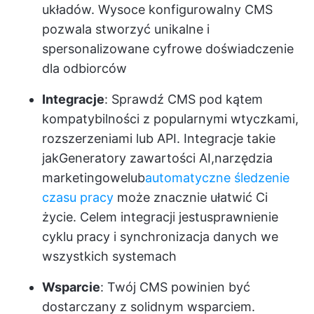
układów. Wysoce konfigurowalny CMS
pozwala stworzyć unikalne i
spersonalizowane cyfrowe doświadczenie
dla odbiorców
Integracje
: Sprawdź CMS pod kątem
kompatybilności z popularnymi wtyczkami,
rozszerzeniami lub API. Integracje takie
jak
Generatory zawartości AI
,
narzędzia
marketingowe
lub
automatyczne śledzenie
czasu pracy
może znacznie ułatwić Ci
życie. Celem integracji jest
usprawnienie
cyklu pracy
i synchronizacja danych we
wszystkich systemach
Wsparcie
: Twój CMS powinien być
dostarczany z solidnym wsparciem.