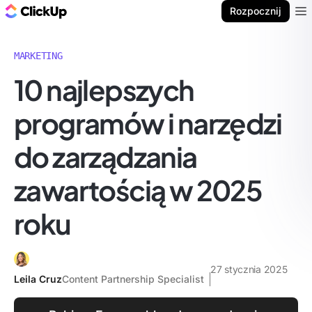
ClickUp Blog
Rozpocznij
Ope
MARKETING
10 najlepszych
programów i narzędzi
do zarządzania
zawartością w 2025
roku
27 stycznia 2025
Leila Cruz
Content Partnership Specialist