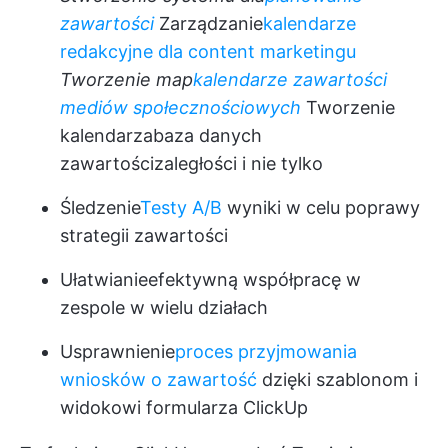
zawartości
Zarządzanie
kalendarze
redakcyjne dla content marketingu
Tworzenie map
kalendarze zawartości
mediów społecznościowych
Tworzenie
kalendarza
baza danych
zawartości
zaległości i nie tylko
Śledzenie
Testy A/B
wyniki w celu poprawy
strategii zawartości
Ułatwianie
efektywną współpracę w
zespole
w wielu działach
Usprawnienie
proces przyjmowania
wniosków o zawartość
dzięki szablonom i
widokowi formularza ClickUp