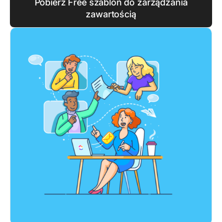
Pobierz Free szablon do zarządzania
zawartością