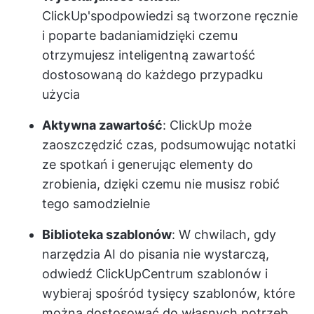
ClickUp's
podpowiedzi są tworzone ręcznie
i poparte badaniami
dzięki czemu
otrzymujesz inteligentną zawartość
dostosowaną do każdego przypadku
użycia
Aktywna zawartość
: ClickUp może
zaoszczędzić czas, podsumowując notatki
ze spotkań i generując elementy do
zrobienia, dzięki czemu nie musisz robić
tego samodzielnie
Biblioteka szablonów
: W chwilach, gdy
narzędzia AI do pisania nie wystarczą,
odwiedź ClickUp
Centrum szablonów
i
wybieraj spośród tysięcy szablonów, które
można dostosować do własnych potrzeb