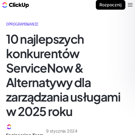
ClickUp Blog
Rozpocznij
Ope
OPROGRAMOWANIE
10 najlepszych
konkurentów
ServiceNow &
Alternatywy dla
zarządzania usługami
w 2025 roku
9 stycznia 2024