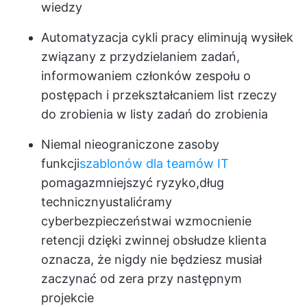
wiedzy
Automatyzacja cykli pracy
eliminują wysiłek
związany z przydzielaniem zadań,
informowaniem członków zespołu o
postępach i przekształcaniem list rzeczy
do zrobienia w listy zadań do zrobienia
Niemal nieograniczone zasoby
funkcji
szablonów dla teamów IT
pomaga
zmniejszyć ryzyko
,
dług
techniczny
ustalić
ramy
cyberbezpieczeństwa
i wzmocnienie
retencji dzięki zwinnej obsłudze klienta
oznacza, że nigdy nie będziesz musiał
zaczynać od zera przy następnym
projekcie