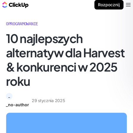
ClickUp Blog
Rozpocznij
Ope
OPROGRAMOWANIE
10 najlepszych
alternatyw dla Harvest
& konkurenci w 2025
roku
_
29 stycznia 2025
_no-author