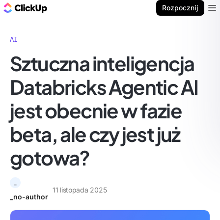
ClickUp Blog
Rozpocznij
Ope
AI
Sztuczna inteligencja
Databricks Agentic AI
jest obecnie w fazie
beta, ale czy jest już
gotowa?
_
11 listopada 2025
_no-author