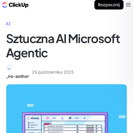
ClickUp Blog
Rozpocznij
Ope
AI
Sztuczna AI Microsoft
Agentic
_
29 października 2025
_no-author