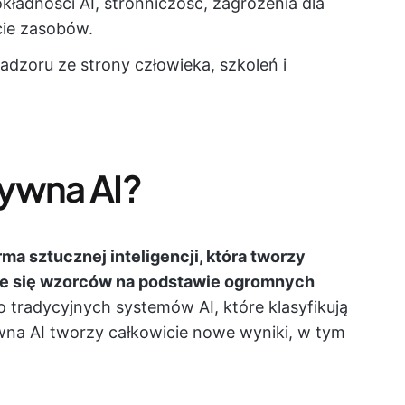
ładności AI, stronniczość, zagrożenia dla
cie zasobów.
dzoru ze strony człowieka, szkoleń i
tywna AI?
a sztucznej inteligencji, która tworzy
ie się wzorców na podstawie ogromnych
 tradycyjnych systemów AI, które klasyfikują
wna AI tworzy całkowicie nowe wyniki, w tym