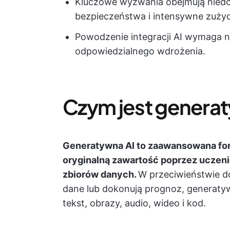
Kluczowe wyzwania obejmują niedok
bezpieczeństwa i intensywne zuży
Powodzenie integracji AI wymaga na
odpowiedzialnego wdrożenia.
Czym jest genera
Generatywna AI to zaawansowana form
oryginalną zawartość poprzez uczen
zbiorów danych.
W przeciwieństwie do
dane lub dokonują prognoz, generaty
tekst, obrazy, audio, wideo i kod.