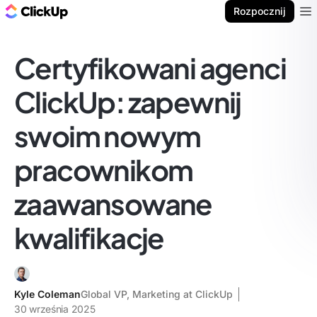
ClickUp Blog
Rozpocznij
Ope
Certyfikowani agenci
ClickUp: zapewnij
swoim nowym
pracownikom
zaawansowane
kwalifikacje
Kyle Coleman
Global VP, Marketing at ClickUp
30 września 2025