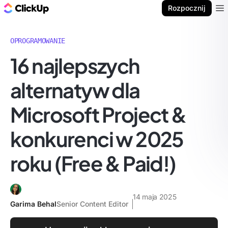
ClickUp Blog
Rozpocznij
Ope
OPROGRAMOWANIE
16 najlepszych
alternatyw dla
Microsoft Project &
konkurenci w 2025
roku (Free & Paid!)
14 maja 2025
Garima Behal
Senior Content Editor