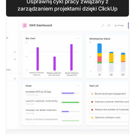
Usprawnij cykl pracy związany z
zarządzaniem projektami dzięki ClickUp