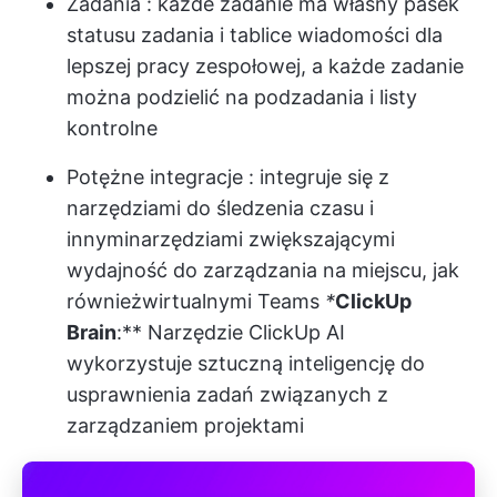
Zadania
: każde zadanie ma własny pasek
statusu zadania i tablice wiadomości dla
lepszej pracy zespołowej, a każde zadanie
można podzielić na podzadania i listy
kontrolne
Potężne integracje
: integruje się z
narzędziami do śledzenia czasu i
innymi
narzędziami zwiększającymi
wydajność
do zarządzania na miejscu, jak
również
wirtualnymi Teams
*
ClickUp
Brain
:** Narzędzie ClickUp AI
wykorzystuje sztuczną inteligencję do
usprawnienia zadań związanych z
zarządzaniem projektami