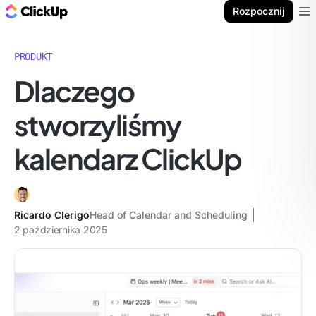
ClickUp Blog
Rozpocznij
Ope
PRODUKT
Dlaczego
stworzyliśmy
kalendarz ClickUp
Ricardo Clerigo
Head of Calendar and Scheduling
2 października 2025