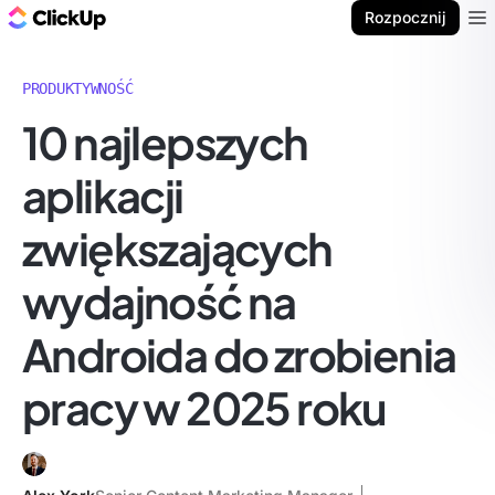
ClickUp Blog
Rozpocznij
Ope
PRODUKTYWNOŚĆ
10 najlepszych
aplikacji
zwiększających
wydajność na
Androida do zrobienia
pracy w 2025 roku