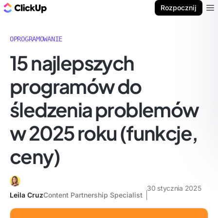
ClickUp Blog
Rozpocznij
Ope
OPROGRAMOWANIE
15 najlepszych
programów do
śledzenia problemów
w 2025 roku (funkcje,
ceny)
30 stycznia 2025
Leila Cruz
Content Partnership Specialist