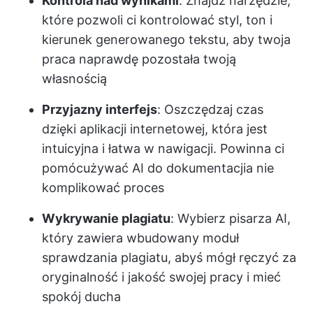
Kontrola nad wynikami
: Znajdź narzędzie,
które pozwoli ci kontrolować styl, ton i
kierunek generowanego tekstu, aby twoja
praca naprawdę pozostała twoją
własnością
Przyjazny interfejs
: Oszczędzaj czas
dzięki aplikacji internetowej, która jest
intuicyjna i łatwa w nawigacji. Powinna ci
pomóc
używać AI do dokumentacji
a nie
komplikować proces
Wykrywanie plagiatu
: Wybierz pisarza AI,
który zawiera wbudowany moduł
sprawdzania plagiatu, abyś mógł ręczyć za
oryginalność i jakość swojej pracy i mieć
spokój ducha