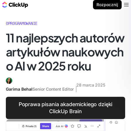
ClickUp Blog
Rozpocznij
Ope
OPROGRAMOWANIE
11 najlepszych autorów
artykułów naukowych
o AI w 2025 roku
28 marca 2025
Garima Behal
Senior Content Editor
Poprawa pisania akademickiego dzięki
ClickUp Brain