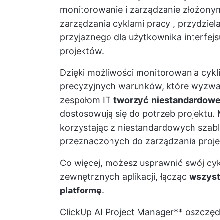
monitorowanie i zarządzanie złożony
zarządzania cyklami pracy
, przydziel
przyjaznego dla użytkownika interfejs
projektów.
Dzięki możliwości monitorowania cykli
precyzyjnych warunków, które wyzwal
zespołom IT
tworzyć
niestandardowe
dostosowują się do potrzeb projektu.
korzystając z
niestandardowych szab
przeznaczonych do zarządzania projek
Co więcej, możesz usprawnić swój cykl
zewnętrznych aplikacji, łącząc
wszyst
platformę
.
ClickUp AI Project Manager** oszczędz