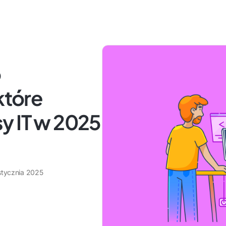
o
które
y IT w 2025
stycznia 2025