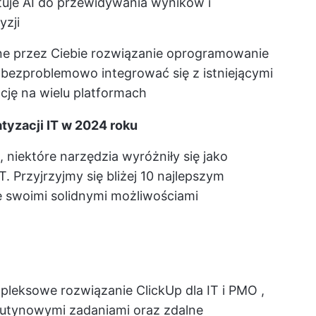
tuje AI do przewidywania wyników i
yzji
 przez Ciebie rozwiązanie
oprogramowanie
ezproblemowo integrować się z istniejącymi
cję na wielu platformach
yzacji IT w 2024 roku
 niektóre narzędzia wyróżniły się jako
T. Przyjrzyjmy się bliżej 10 najlepszym
ę swoimi solidnymi możliwościami
leksowe rozwiązanie ClickUp dla IT i PMO
,
rutynowymi zadaniami oraz zdalne