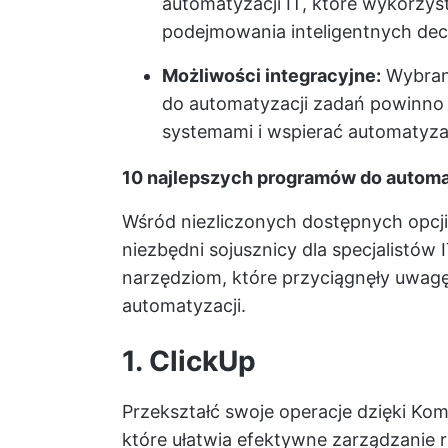
automatyzacji IT, które wykorzys
podejmowania inteligentnych dec
Możliwości integracyjne:
Wybrane
do automatyzacji zadań
powinno b
systemami i wspierać automatyza
10 najlepszych programów do automat
Wśród niezliczonych dostępnych opcji,
niezbędni sojusznicy dla specjalistów I
narzędziom, które przyciągnęły uwag
automatyzacji.
1. ClickUp
Przekształć swoje operacje dzięki
Komp
które ułatwia efektywne zarządzanie 