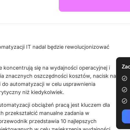
atyzacji IT nadal będzie rewolucjonizować
Zac
 koncentrują się na wydajności operacyjnej i
nia znacznych oszczędności kosztów, nacisk na
i do automatyzacji w celu usprawnienia
rytyczny niż kiedykolwiek.
tomatyzacji obciążeń pracą jest kluczem dla
ch przekształcić manualne zadania w
przewodnik przedstawia 10 najlepszych
ojektowanych w celu zwiększenia wydajności