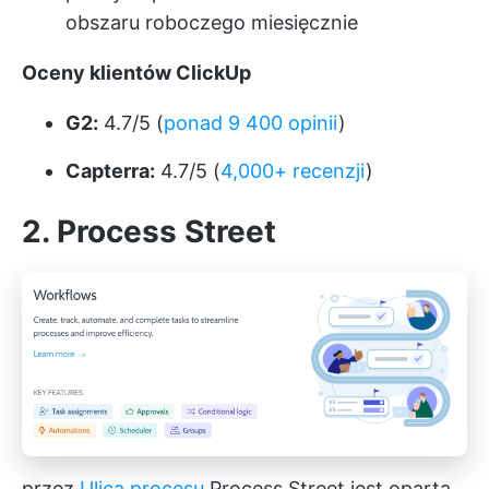
obszaru roboczego miesięcznie
Oceny klientów ClickUp
G2:
4.7/5 (
ponad 9 400 opinii
)
Capterra:
4.7/5 (
4,000+ recenzji
)
2. Process Street
przez
Ulica procesu
Process Street jest opartą