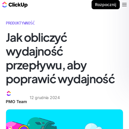
ClickUp Blog
Rozpocznij
Ope
PRODUKTYWNOŚĆ
Jak obliczyć
wydajność
przepływu, aby
poprawić wydajność
12 grudnia 2024
PMO Team