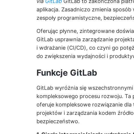
via
GitLab
GitLab to zakończona plat
aplikacja. Zasadniczo zmienia sposób
zespoły programistyczne, bezpieczeńs
Oferując płynne, zintegrowane doświ
GitLab usprawnia zarządzanie projekta
i wdrażanie (CI/CD), co czyni go po
do zwiększenia wydajności i produkty
Funkcje GitLab
GitLab wyróżnia się wszechstronnymi 
kompleksowego procesu rozwoju. Ta 
oferuje kompleksowe
rozwiązanie dl
projektów i zarządzania kodem źródł
bezpieczeństwo.