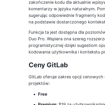
zakończenie kodu dla aktualnie wpisyw
komentarzy w języku naturalnym. Po
sugerując odpowiednie fragmenty kodu
na podstawie dostarczonego kontekst
Funkcja ta jest dostępna dla poziomó
Duo Pro. Wspiera ona szereg rozszerze
programistycznej dzięki sugestiom opa
kodowania użytkownika i kontekstu pr
Ceny GitLab
GitLab oferuje zakres opcji cenowyc
projektów:
Free
Premium
: $19 za użytkownika/mie