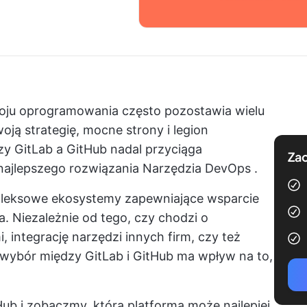
oju oprogramowania często pozostawia wielu
oją strategię, mocne strony i legion
y GitLab a GitHub nadal przyciąga
Zac
najlepszego rozwiązania
Narzędzia DevOps
.
mpleksowe ekosystemy zapewniające wsparcie
. Niezależnie od tego, czy chodzi o
 integrację narzędzi innych firm, czy też
, wybór między GitLab i GitHub ma wpływ na to,
Hub i zobaczmy, która platforma może najlepiej