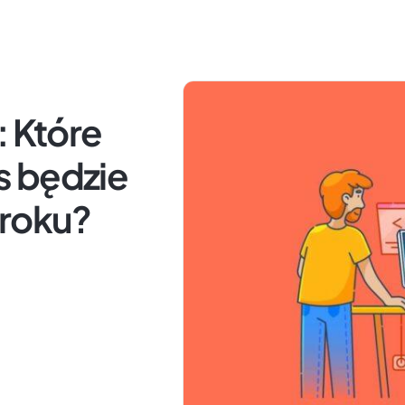
: Które
s będzie
 roku?