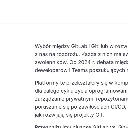
Wybór między GitLab i GitHub w rozw
z nas na rozdrożu. Każda z nich ma sw
zwolenników. Od 2024 r. debata międz
deweloperów i Teams poszukujących 
Platformy te przekształciły się w ko
dla całego cyklu życia oprogramowania
zarządzanie prywatnymi repozytoriami,
poruszanie się po zawiłościach CI/CD
jak rozwijają się projekty Git.
Przeanalizujmy niuanse GitLab vs. Git