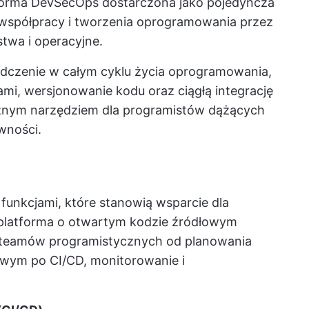
forma DevSecOps dostarczona jako pojedyncza
 współpracy i tworzenia oprogramowania przez
twa i operacyjne.
adczenie w całym cyklu życia oprogramowania,
mi, wersjonowanie kodu oraz ciągłą integrację
tężnym narzędziem dla programistów dążących
wności.
funkcjami, które stanowią wsparcie dla
platforma o otwartym kodzie źródłowym
a teamów programistycznych
od planowania
owym po CI/CD, monitorowanie i