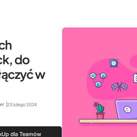
ch
ck, do
łączyć w
er
23 lutego 2024
ickUp dla Teamów