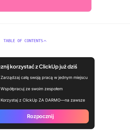
TABLE OF CONTENTS
znij korzystać z ClickUp już dziś
Zarządzaj całą swoją pracą w jednym miejscu
Współpracuj ze swoim zespołem
Korzystaj z ClickUp ZA DARMO—na zawsze
Rozpocznij