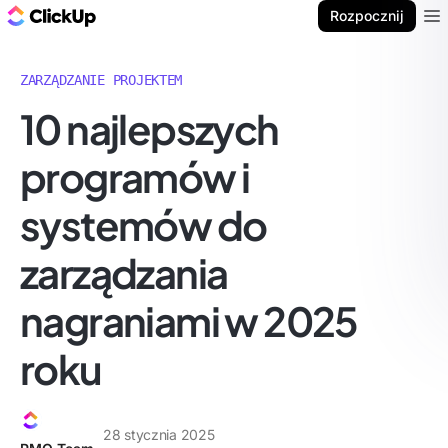
ClickUp Blog
Rozpocznij
Ope
ZARZĄDZANIE PROJEKTEM
10 najlepszych
programów i
systemów do
zarządzania
nagraniami w 2025
roku
28 stycznia 2025