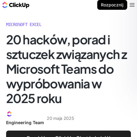
ClickUp Blog
Rozpocznij
Ope
MICROSOFT EXCEL
20 hacków, porad i
sztuczek związanych z
Microsoft Teams do
wypróbowania w
2025 roku
20 maja 2025
Engineering Team