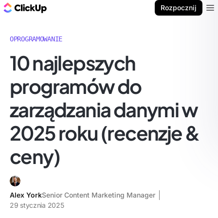
ClickUp Blog
Rozpocznij
Ope
OPROGRAMOWANIE
10 najlepszych
programów do
zarządzania danymi w
2025 roku (recenzje &
ceny)
Alex York
Senior Content Marketing Manager
29 stycznia 2025