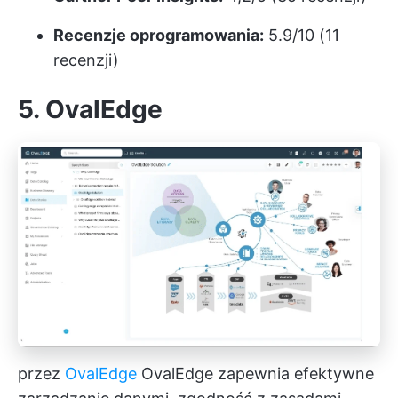
Recenzje oprogramowania:
5.9/10 (11
recenzji)
5. OvalEdge
przez
OvalEdge
OvalEdge zapewnia efektywne