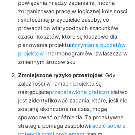
powiązania między zadaniami, można
zorganizować pracę w logicznej kolejności
i skuteczniej przydzielać zasoby, co
prowadzi do wiarygodnych szacunków
czasu i kosztów, które są kluczowe dla
planowania projektu
utrzymania budżetów
projektów
i harmonogramów, zwłaszcza w
zmiennym środowisku
Zmniejszone ryzyko przestojów:
Gdy
zależności w ramach projektu są
następujące
przedstawione graficznie
łatwo
jest zidentyfikować zadania, które, jeśli nie
zostaną ukończone na czas, mogą
spowodować opóźnienia. Ta proaktywna
strategia pomaga zespołowi
radzić sobie z
potencjalnymi problemami
zanim