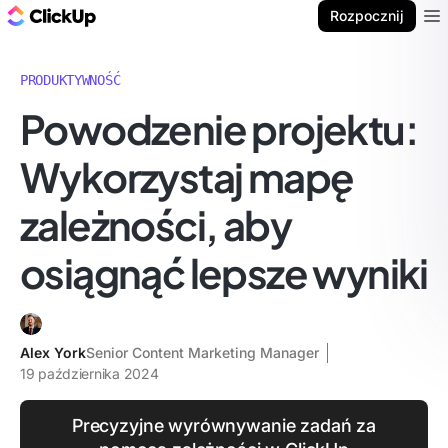
ClickUp Blog
Rozpocznij
Ope
PRODUKTYWNOŚĆ
Powodzenie projektu:
Wykorzystaj mapę
zależności, aby
osiągnąć lepsze wyniki
Alex York
Senior Content Marketing Manager
19 października 2024
Precyzyjne wyrównywanie zadań za