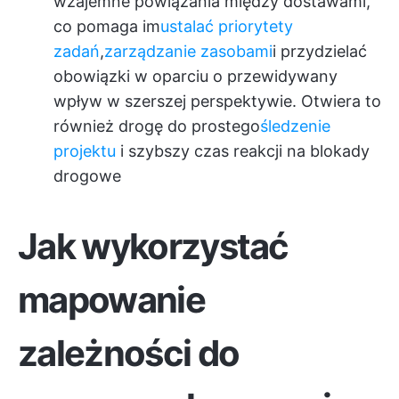
wzajemne powiązania między dostawami,
co pomaga im
ustalać priorytety
zadań
,
zarządzanie zasobami
i przydzielać
obowiązki w oparciu o przewidywany
wpływ w szerszej perspektywie. Otwiera to
również drogę do prostego
śledzenie
projektu
i szybszy czas reakcji na blokady
drogowe
Jak wykorzystać
mapowanie
zależności do