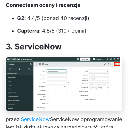
Connecteam oceny i recenzje
G2:
4.4/5 (ponad 40 recenzji)
Capterra:
4.8/5 (310+ opinii)
3. ServiceNow
przez
ServiceNow
ServiceNow
oprogramowanie
jest jak duża skrzynka narzędziowa ⚒️, która