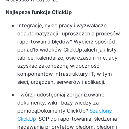
Najlepsze funkcje ClickUp
Integracje, cykle pracy i wyzwalacze
do
automatyzacji i uproszczenia procesów
raportowania błędów
* Wybierz spośród
ponad
15 widoków ClickUp
takich jak listy,
tablice, kalendarze, osie czasu i inne, aby
uzyskać zakończoną widoczność
komponentów infrastruktury IT, w tym
sieci, urządzeń, serwerów i aplikacji.
Twórz i udostępniaj zorganizowane
dokumenty, wiki i bazy wiedzy za
pomocą
Dokumenty ClickUp
*
Szablony
ClickUp
i
SOP
do raportowania, śledzenia i
nadawania priorytetów błędom, błędom i