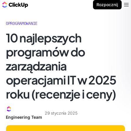
ClickUp Blog
Rozpocznij
Ope
OPROGRAMOWANIE
10 najlepszych
programów do
zarządzania
operacjami IT w 2025
roku (recenzje i ceny)
29 stycznia 2025
Engineering Team