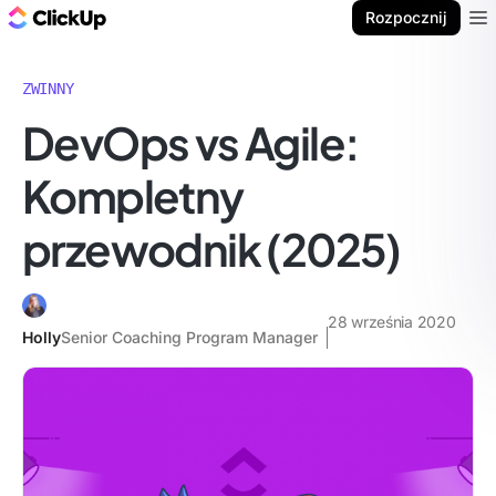
ClickUp Blog
Rozpocznij
Ope
ZWINNY
DevOps vs Agile:
Kompletny
przewodnik (2025)
28 września 2020
Holly
Senior Coaching Program Manager