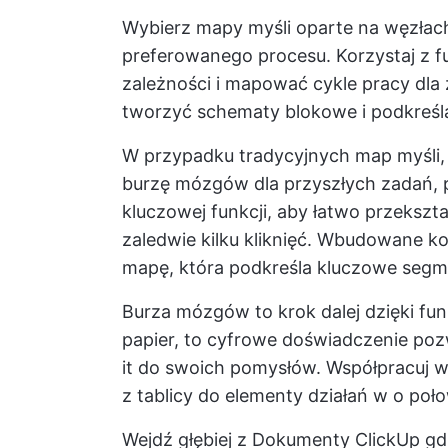
Wybierz mapy myśli oparte na węzłach
preferowanego procesu. Korzystaj z fu
zależności i mapować cykle pracy dla 
tworzyć schematy blokowe
i podkreśla
W przypadku tradycyjnych map myśli, 
burzę mózgów dla przyszłych zadań, p
kluczowej funkcji, aby łatwo przeksz
zaledwie kilku kliknięć. Wbudowane k
mapę, która podkreśla kluczowe segm
Burza mózgów to krok dalej dzięki fun
papier, to cyfrowe doświadczenie poz
it do swoich pomysłów. Współpracuj w
z tablicy do
elementy działań
w o poło
Wejdź głębiej z
Dokumenty ClickUp
gdz