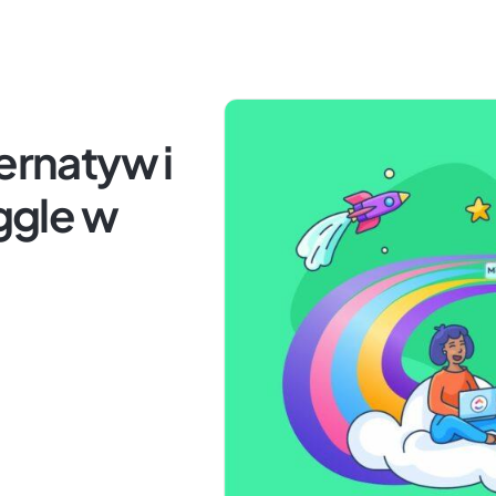
ernatyw i
ggle w