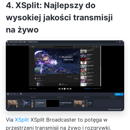
4. XSplit: Najlepszy do
wysokiej jakości transmisji
na żywo
Via
XSplit
XSplit Broadcaster to potęga w
przestrzeni transmisji na żywo i rozgrywki.