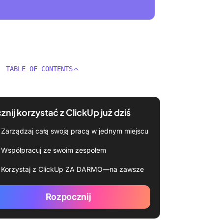
TABLE OF CONTENTS
znij korzystać z ClickUp już dziś
Zarządzaj całą swoją pracą w jednym miejscu
Współpracuj ze swoim zespołem
Korzystaj z ClickUp ZA DARMO—na zawsze
Rozpocznij