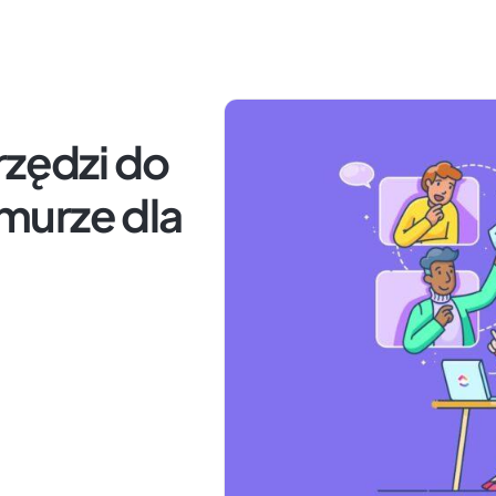
rzędzi do
murze dla