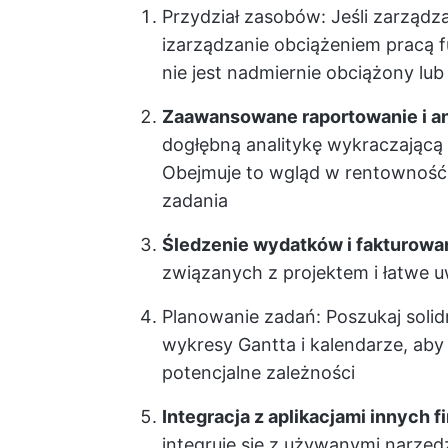
Przydział zasobów
: Jeśli zarządz
i
zarządzanie obciążeniem pracą
f
nie jest nadmiernie obciążony lu
Zaawansowane raportowanie i an
dogłębną analitykę wykraczającą
Obejmuje to wgląd w rentowność 
zadania
Śledzenie wydatków i fakturowa
związanych z projektem i łatwe u
Planowanie zadań
: Poszukaj soli
wykresy Gantta i kalendarze, ab
potencjalne zależności
Integracja z aplikacjami innych f
integruje się z używanymi narzędz