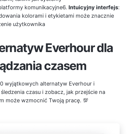
platformy komunikacyjne
6.
Intuicyjny interfejs
:
odowania kolorami i etykietami może znacznie
zenie użytkownika
ternatyw Everhour dla
ządzania czasem
0 wyjątkowych alternatyw Everhour i
edzenia czasu i zobacz, jak przejście na
em
może wzmocnić Twoją pracę. 💯