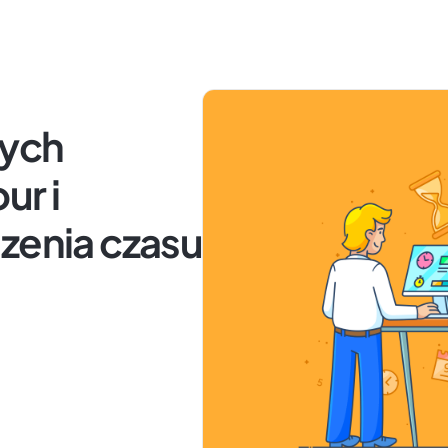
nych
ur i
zenia czasu