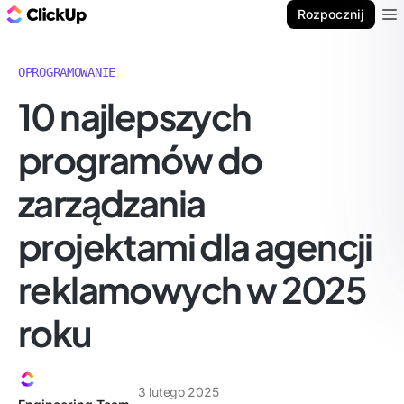
ClickUp Blog
Rozpocznij
Ope
OPROGRAMOWANIE
10 najlepszych
programów do
zarządzania
projektami dla agencji
reklamowych w 2025
roku
3 lutego 2025