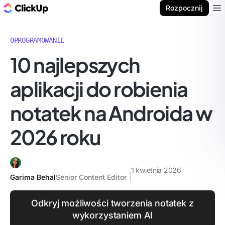
ClickUp Blog
Rozpocznij
Ope
OPROGRAMOWANIE
10 najlepszych
aplikacji do robienia
notatek na Androida w
2026 roku
1 kwietnia 2026
Garima Behal
Senior Content Editor
Odkryj możliwości tworzenia notatek z
wykorzystaniem AI