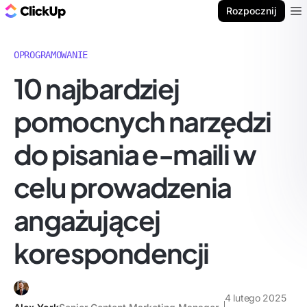
ClickUp Blog
Rozpocznij
Ope
OPROGRAMOWANIE
10 najbardziej
pomocnych narzędzi
do pisania e-maili w
celu prowadzenia
angażującej
korespondencji
4 lutego 2025