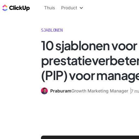
ClickUp Blog
Thuis
Product
SJABLONEN
10 sjablonen voor
prestatieverbete
(PIP) voor manag
Praburam
Growth Marketing Manager
7 m