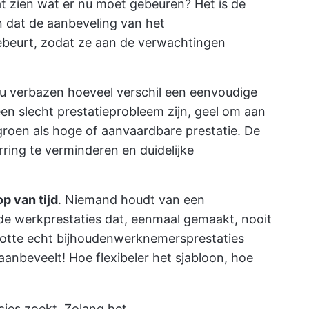
at zien wat er nu moet gebeuren? Het is de
 dat de aanbeveling van het
ebeurt, zodat ze aan de verwachtingen
l u verbazen hoeveel verschil een eenvoudige
n slecht prestatieprobleem zijn, geel om aan
roen als hoge of aanvaardbare prestatie. De
rring te verminderen en duidelijke
p van tijd
. Niemand houdt van een
de werkprestaties dat, eenmaal gemaakt, nooit
lotte echt bijhouden
werknemersprestaties
aanbeveelt! Hoe flexibeler het sjabloon, hoe
ecies zoekt. Zolang het