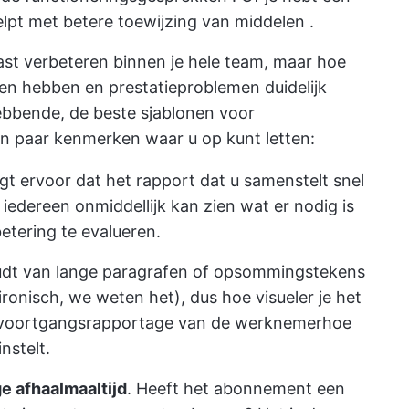
elpt met
betere toewijzing van middelen
.
ast verbeteren
binnen je hele team, maar hoe
ven hebben
en prestatieproblemen duidelijk
bbende, de beste sjablonen voor
en paar kenmerken waar u op kunt letten:
rgt ervoor dat het rapport dat u samenstelt snel
dereen onmiddellijk kan zien wat er nodig is
etering te evalueren.
dt van lange paragrafen of opsommingstekens
ironisch, we weten het), dus hoe visueler je het
voortgangsrapportage van de werknemer
hoe
nstelt.
ge afhaalmaaltijd
. Heeft het abonnement een