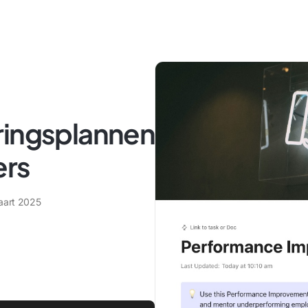
ringsplannen
ers
aart 2025