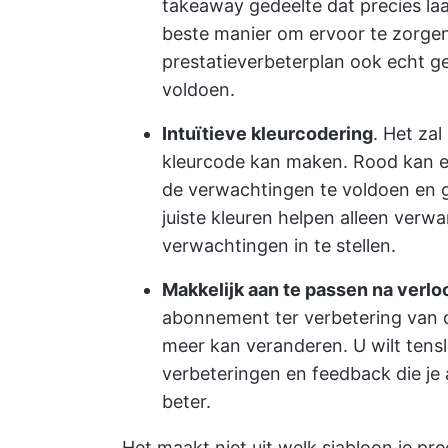
takeaway gedeelte dat precies la
beste manier om ervoor te zorgen
prestatieverbeterplan ook echt g
voldoen.
Intuïtieve kleurcodering
. Het za
kleurcode kan maken. Rood kan ee
de verwachtingen te voldoen en g
juiste kleuren helpen alleen verwa
verwachtingen in te stellen.
Makkelijk aan te passen na verloo
abonnement ter verbetering van 
meer kan veranderen. U wilt tens
verbeteringen en feedback die je 
beter.
Het maakt niet uit welk sjabloon je pr