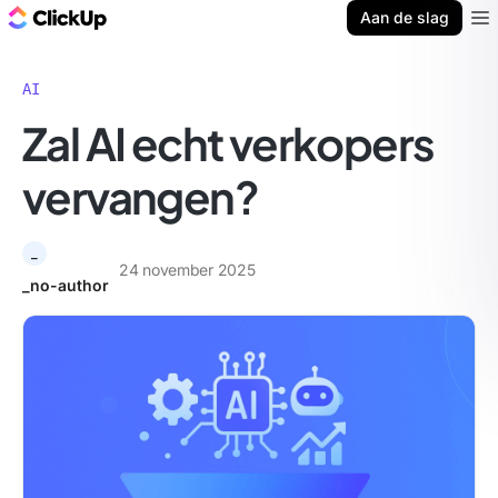
ClickUp Blog
Aan de slag
Ope
AI
Zal AI echt verkopers
vervangen?
_
24 november 2025
_no-author