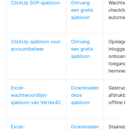
ClickUp SOP-sjabloon
Ontvang
Wachtwoo
een gratis
checklist,
sjabloon
automatis
ClickUp-sjabloon voor
Ontvang
Opslagrui
accountbeheer
een gratis
inloggege
sjabloon
onboardin
toegangsc
herinneri
Excel-
Downloaden
Gestructu
wachtwoordlijst-
deze
afdrukbaa
sjabloon van Vertex42
sjabloon
offline ba
Excel-
Downloaden
Staand/li