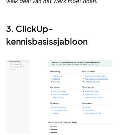
welk deel van het werk moet doen.
3. ClickUp-
kennisbasissjabloon