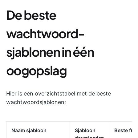
De beste
wachtwoord-
sjablonen in één
oogopslag
Hier is een overzichtstabel met de beste
wachtwoordsjablonen:
Naam sjabloon
Sjabloon
Beste fun