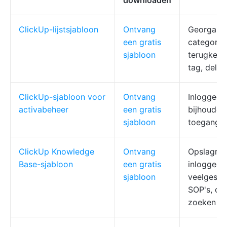
downloaden
ClickUp-lijstsjabloon
Ontvang
Georganise
een gratis
categorie
sjabloon
terugkere
tag, delen
ClickUp-sjabloon voor
Ontvang
Inloggegev
activabeheer
een gratis
bijhouden,
sjabloon
toegangsc
ClickUp Knowledge
Ontvang
Opslagrui
Base-sjabloon
een gratis
inloggege
sjabloon
veelgeste
SOP's, onb
zoeken