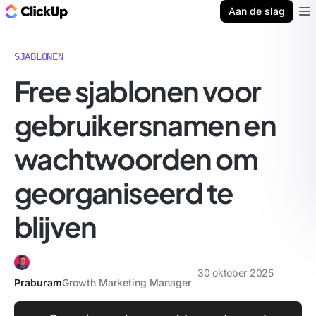
ClickUp Blog
Aan de slag
Ope
SJABLONEN
Free sjablonen voor
gebruikersnamen en
wachtwoorden om
georganiseerd te
blijven
30 oktober 2025
Praburam
Growth Marketing Manager