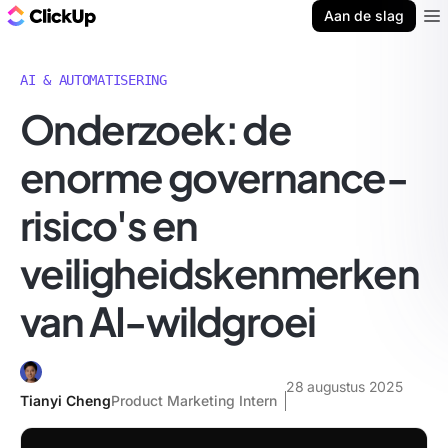
ClickUp Blog
Aan de slag
Ope
AI & AUTOMATISERING
Onderzoek: de
enorme governance-
risico's en
veiligheidskenmerken
van AI-wildgroei
28 augustus 2025
Tianyi Cheng
Product Marketing Intern