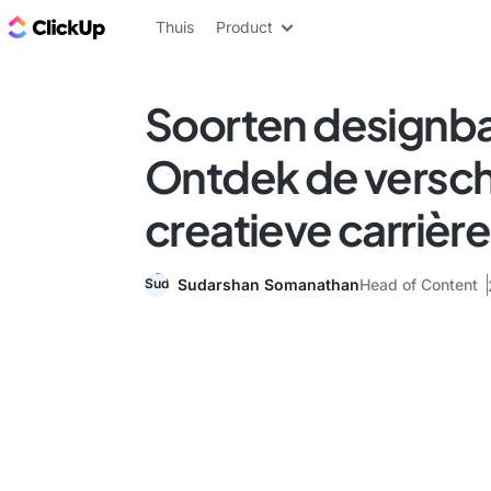
ClickUp Blog
Thuis
Product
Soorten designb
Ontdek de versch
creatieve carrièr
Sudarshan Somanathan
Head of Content