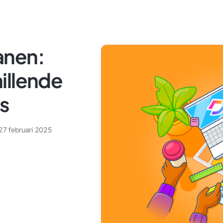
anen:
illende
es
27 februari 2025