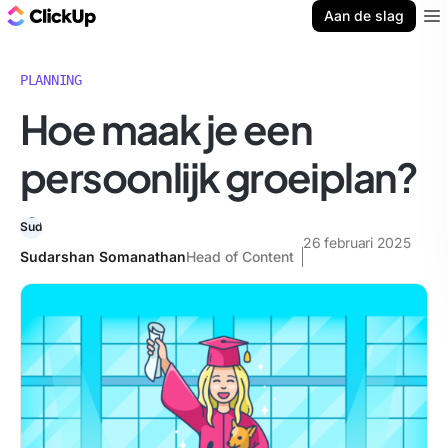
ClickUp Blog
Aan de slag
Ope
PLANNING
Hoe maak je een
persoonlijk groeiplan?
26 februari 2025
Sudarshan Somanathan
Head of Content