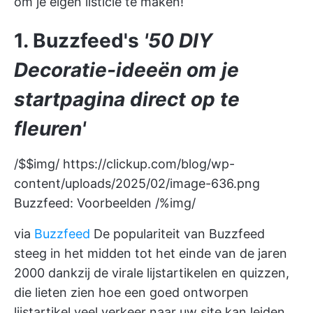
om je eigen listicle te maken!
1. Buzzfeed's
'50 DIY
Decoratie-ideeën om je
startpagina direct op te
fleuren'
/$$img/
https://clickup.com/blog/wp-
content/uploads/2025/02/image-636.png
Buzzfeed: Voorbeelden /%img/
via
Buzzfeed
De populariteit van Buzzfeed
steeg in het midden tot het einde van de jaren
2000 dankzij de virale lijstartikelen en quizzen,
die lieten zien hoe een goed ontworpen
lijstartikel veel verkeer naar uw site kan leiden.