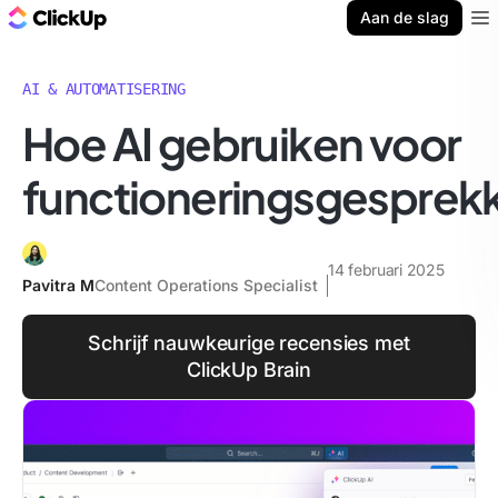
ClickUp Blog
Aan de slag
Ope
AI & AUTOMATISERING
Hoe AI gebruiken voor
functioneringsgesprek
14 februari 2025
Pavitra M
Content Operations Specialist
Schrijf nauwkeurige recensies met
ClickUp Brain