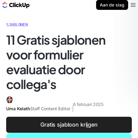
ClickUp Blog
Aan de slag
Ope
SJABLONEN
11 Gratis sjablonen
voor formulier
evaluatie door
collega's
6 februari 2025
Uma Kelath
Staff Content Editor
Gratis sjabloon krijgen