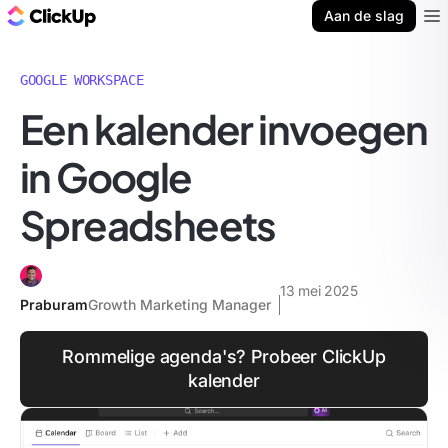
ClickUp Blog
Aan de slag
Ope
GOOGLE WORKSPACE
Een kalender invoegen
in Google
Spreadsheets
13 mei 2025
Praburam
Growth Marketing Manager
Rommelige agenda's? Probeer ClickUp
kalender