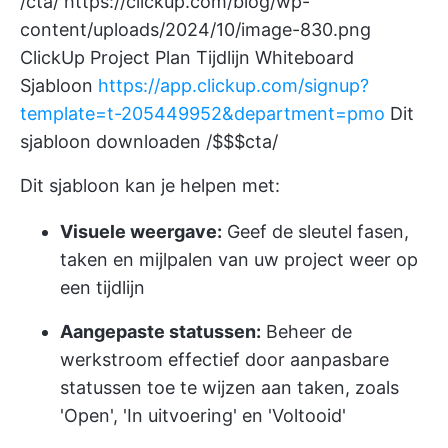
/cta/
https://clickup.com/blog/wp-
content/uploads/2024/10/image-830.png
ClickUp Project Plan Tijdlijn Whiteboard
Sjabloon
https://app.clickup.com/signup?
template=t-205449952&department=pmo
Dit
sjabloon downloaden /$$$cta/
Dit sjabloon kan je helpen met:
Visuele weergave:
Geef de sleutel fasen,
taken en mijlpalen van uw project weer op
een tijdlijn
Aangepaste statussen:
Beheer de
werkstroom effectief door aanpasbare
statussen toe te wijzen aan taken, zoals
'Open', 'In uitvoering' en 'Voltooid'