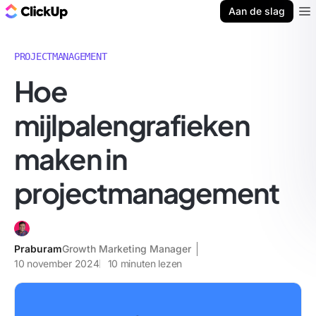
ClickUp Blog
Aan de slag
Ope
PROJECTMANAGEMENT
Hoe
mijlpalengrafieken
maken in
projectmanagement
Praburam
Growth Marketing Manager
10 november 2024
10
minuten lezen