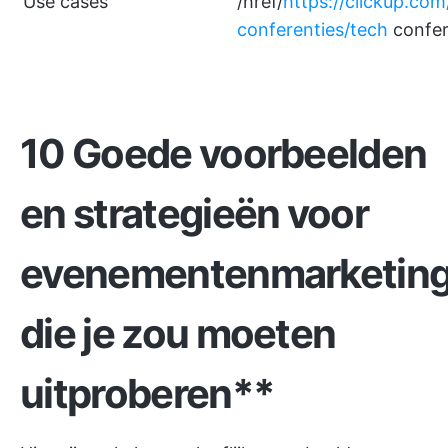
Use cases
/href/
https://clickup.com
conferenties/tech
confer
10 Goede voorbeelden
en strategieën voor
evenementenmarketin
die je zou moeten
uitproberen**