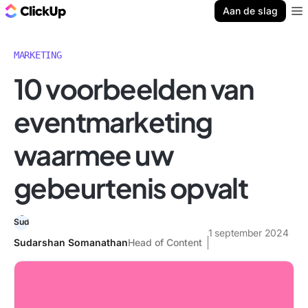
ClickUp Blog
Aan de slag
Ope
MARKETING
10 voorbeelden van
eventmarketing
waarmee uw
gebeurtenis opvalt
1 september 2024
Sudarshan Somanathan
Head of Content