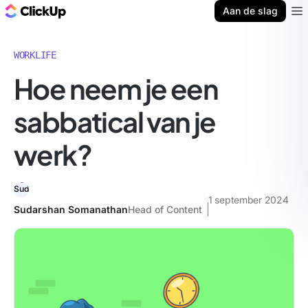
ClickUp Blog
Aan de slag
Ope
WORKLIFE
Hoe neem je een
sabbatical van je
werk?
1 september 2024
Sudarshan Somanathan
Head of Content