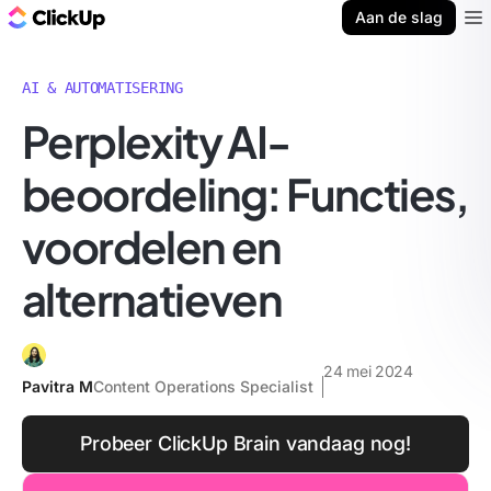
ClickUp Blog
Aan de slag
Ope
AI & AUTOMATISERING
Perplexity AI-
beoordeling: Functies,
voordelen en
alternatieven
24 mei 2024
Pavitra M
Content Operations Specialist
Probeer ClickUp Brain vandaag nog!