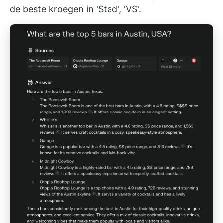
de beste kroegen in 'Stad', 'VS'.