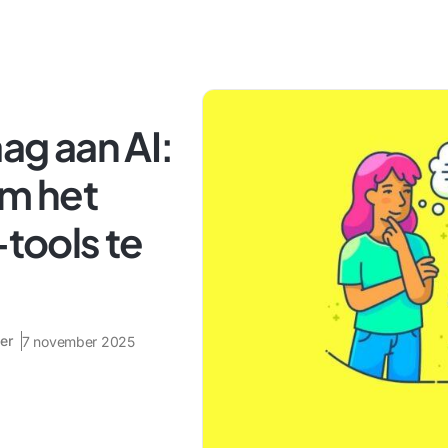
aag aan AI:
om het
-tools te
er
7 november 2025