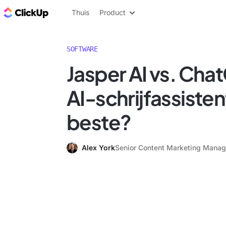
ClickUp Blog
Thuis
Product
SOFTWARE
Jasper AI vs. Cha
AI-schrijfassistent
beste?
Alex York
Senior Content Marketing Manag