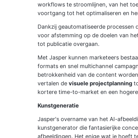
workflows te stroomlijnen, van het to
voortgang tot het optimaliseren en h
Dankzij geautomatiseerde processen 
voor afstemming op de doelen van het
tot publicatie overgaan.
Met Jasper kunnen marketeers besta
formats en snel multichannel campagn
betrokkenheid van de content worden
vertalen de
visuele projectplanning
t
kortere time-to-market en een hogere 
Kunstgeneratie
Jasper's overname van het AI-afbeel
kunstgenerator die fantasierijke con
afbeeldingen. Het enige wat je hoeft t