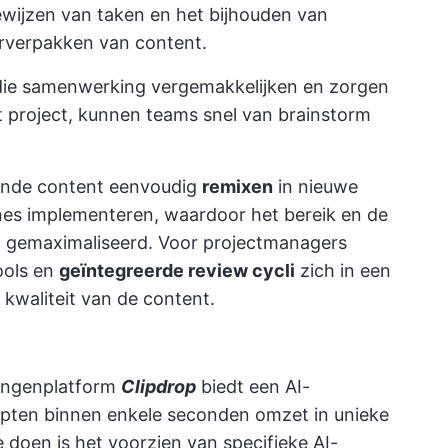
ewijzen van taken en het bijhouden van
erverpakken van content.
die samenwerking vergemakkelijken en zorgen
 project, kunnen teams snel van brainstorm
ande content eenvoudig
remixen
in nieuwe
es implementeren, waardoor het bereik en de
 gemaximaliseerd. Voor projectmanagers
ools en
geïntegreerde review cycli
zich in een
kwaliteit van de content.
dingenplatform
Clipdrop
biedt een AI-
cepten binnen enkele seconden omzet in unieke
e doen is het voorzien van specifieke AI-